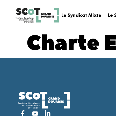
contenu
principal
Le Syndicat Mixte
Le 
Charte E