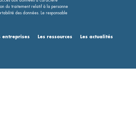
ccès aux données à caractère
ion du traitement relatif à la personne
rtabilité des données. Le responsable
entreprises
Les ressources
Les actualités