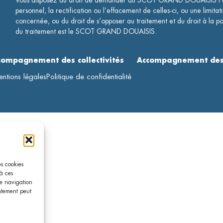
Vous disposez du droit de demander au SCOT GRAND DOUAISIS l’a
personnel, la rectification ou l’effacement de celles-ci, ou une limitat
concernée, ou du droit de s’opposer au traitement et du droit à la po
du traitement est le SCOT GRAND DOUAISIS.
compagnement des collectivités
Accompagnement des 
ntions légales
Politique de confidentialité
es cookies
à ces
de navigation
entement peut