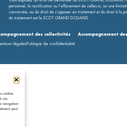
Vous disposez du droit de demander au SCOT GRAND DOUAISIS l’a
personnel, la rectification ou l’effacement de celles-ci, ou une limitat
concernée, ou du droit de s’opposer au traitement et du droit à la po
du traitement est le SCOT GRAND DOUAISIS.
compagnement des collectivités
Accompagnement des 
ntions légales
Politique de confidentialité
es cookies
à ces
de navigation
entement peut