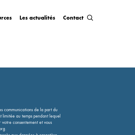
urces
Les actualités
Contact
des communications de la part du
limitée au temps pendant lequel
er votre consentement et vous
.org.