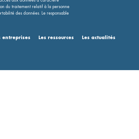
ccès aux données à caractère
ion du traitement relatif à la personne
rtabilité des données. Le responsable
entreprises
Les ressources
Les actualités