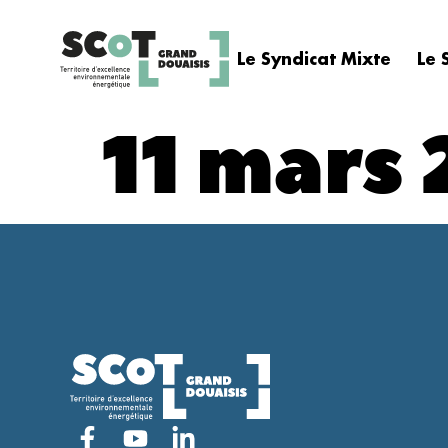
contenu
principal
Le Syndicat Mixte
Le 
11 mars